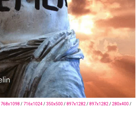
/
768x1098
/
716x1024
/
350x500
/
897x1282
/
897x1282
/
280x400
/