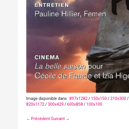
Image disponible dans :
897x1282
/
150x150
/
210x300
820x1172
/
300x429
/
600x858
/
100x100
← Précédent
Suivant →