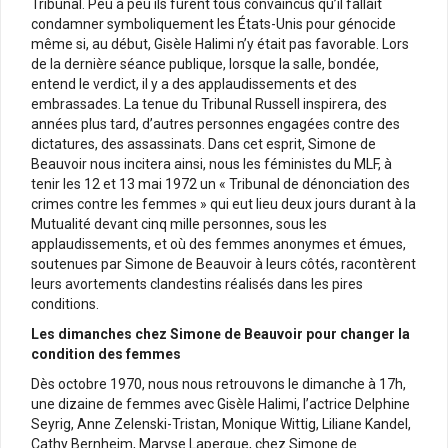
Tribunal. Peu à peu ils furent tous convaincus qu’il fallait
condamner symboliquement les États-Unis pour génocide
même si, au début, Gisèle Halimi n’y était pas favorable. Lors
de la dernière séance publique, lorsque la salle, bondée,
entend le verdict, il y a des applaudissements et des
embrassades. La tenue du Tribunal Russell inspirera, des
années plus tard, d’autres personnes engagées contre des
dictatures, des assassinats. Dans cet esprit, Simone de
Beauvoir nous incitera ainsi, nous les féministes du MLF, à
tenir les 12 et 13 mai 1972 un « Tribunal de dénonciation des
crimes contre les femmes » qui eut lieu deux jours durant à la
Mutualité devant cinq mille personnes, sous les
applaudissements, et où des femmes anonymes et émues,
soutenues par Simone de Beauvoir à leurs côtés, racontèrent
leurs avortements clandestins réalisés dans les pires
conditions.
Les dimanches chez Simone de Beauvoir pour changer la
condition des femmes
Dès octobre 1970, nous nous retrouvons le dimanche à 17h,
une dizaine de femmes avec Gisèle Halimi, l’actrice Delphine
Seyrig, Anne Zelenski-Tristan, Monique Wittig, Liliane Kandel,
Cathy Bernheim, Maryse Lapergue, chez Simone de