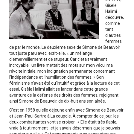
Gisèle
Halimi
découvre,
comme
tant
d’autres
femmes
de par le monde, Le deuxième sexe de Simone de Beauvoir
tout juste paru avec, écrit-elle, « un mélange
d’émerveillement et de stupeur. Car c’était vraiment
incroyable : un livre mettait des mots sur mon vécu, ma
révolte initiale, mon indignation permanente concernant
l’indépendance et l’humiliation des femmes. » Son
féminisme n’avait été qu’intuitif et grâce à la lecture de cet
essai, Gisèle Halimi allait se lancer dans cette grande
aventure de la défense des droits des femmes, rejoignant
ainsi Simone de Beauvoir, de dix-huit ans son aînée.
C’est en 1958 qu’elle déjeune enfin avec Simone de Beauvoir
et Jean-Paul Sartre à La coupole. À compter de ce jour, les
deux combattantes vont se croiser : « Elle était très fiable,
vraie à tout moment ; et je savais désormais que je pouvais
compter sur elle. » Cet engagement va se concentrer sur