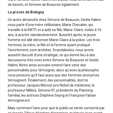
de besoin, et Simone de Beauvoir également.
Le procès de Bobigny
Un autre dimanche chez Simone de Beauvoir, Gisèle Halimi
nous parle d’une mère célibataire, Marie Chevalier, qui
travaille à la RATP, et a aidé sa fille, Marie-Claire, violée à 16
ans, à avorter clandestinement. Aussitôt après, le jeune
homme est allé dénoncer Marie-Claire à la police. Les trois
femmes, la mère, la fille et la femme ayant pratiqué
l’avortement, sont arrêtées. Scandalisées, nous avons
aussitôt discuté d’une stratégie, ce qui donne lieu à des
discussions très vives entre Simone de Beauvoir et Gisèle
Halimi. Notre amie avocate entend faire venir des
personnalités pour témoigner, alors qu’avec la philosophe
nous pensons qu’il faut aussi que des femmes anonymes
témoignent. Finalement, des personnalités, dont le
professeur Jacques Monod, prix Nobel de médecine, le
professeur Milliez, Simone Iff, présidente du Planning
familial, les actrices Delphine Seyrig et Françoise Fabian
témoigneront.
Mais comment faire pour que le public se sente concerné par
ce procès ? Nous décidons d’organiser, quelques jours avant