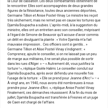
la Cour de cassation. Les deux combattantes obtiennent de
le rencontrer. Elles sont accompagnées de deux grandes
figures de la Résistance, toutes deux anciennes déportées,
Germaine Tillion et Anise Postel-Vinay. Le ministre les reçoit
très sèchement, mais ne remet pas en cause les tortures que
Djamila Boupacha a subies. L’après-midi, à la suggestion du
ministre, elles ont un entretien avec son conseiller, méprisant
à l’égard de Simone de Beauvoir qu’il accuse d’avoir commis
un délit en divulguant la plainte : « Votre Djamila m’a fait
mauvaise impression… Ces officiers sont si gentils… »
Germaine Tillion et Alise Postel-Vinay s’indignent : «
Comprenez, ajoute le conseiller, si on ne laissait pas un peu
de marge aux militaires, il ne serait plus possible de sortir
dans les rues d’Alger. » – « Autrement dit, vous justifiez la
torture ! », réplique Gisèle Halimi. Le conseiller conclut sur
Djamila Boupacha, après avoir défendu une nouvelle fois
l’usage de la torture : « Elle se prend pour Jeanne d’Arc ! » – «
À vingt ans, en 1940, nous avons été nombreuses à nous
prendre pour Jeanne d’Arc. », réplique Anise Postel-Vinay.
Finalement, ces démarches réussissent. À la fin du mois de
juillet, Djamila Boupacha est transférée à Fresnes et un juge
de Caen est chargé de l’affaire.