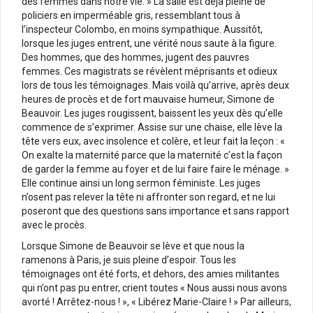
des femmes dans notre vie. » La salle est déjà pleine de
policiers en imperméable gris, ressemblant tous à
l’inspecteur Colombo, en moins sympathique. Aussitôt,
lorsque les juges entrent, une vérité nous saute à la figure.
Des hommes, que des hommes, jugent des pauvres
femmes. Ces magistrats se révèlent méprisants et odieux
lors de tous les témoignages. Mais voilà qu’arrive, après deux
heures de procès et de fort mauvaise humeur, Simone de
Beauvoir. Les juges rougissent, baissent les yeux dès qu’elle
commence de s’exprimer. Assise sur une chaise, elle lève la
tête vers eux, avec insolence et colère, et leur fait la leçon : «
On exalte la maternité parce que la maternité c’est la façon
de garder la femme au foyer et de lui faire faire le ménage. »
Elle continue ainsi un long sermon féministe. Les juges
n’osent pas relever la tête ni affronter son regard, et ne lui
poseront que des questions sans importance et sans rapport
avec le procès.
Lorsque Simone de Beauvoir se lève et que nous la
ramenons à Paris, je suis pleine d’espoir. Tous les
témoignages ont été forts, et dehors, des amies militantes
qui n’ont pas pu entrer, crient toutes « Nous aussi nous avons
avorté ! Arrêtez-nous ! », « Libérez Marie-Claire ! » Par ailleurs,