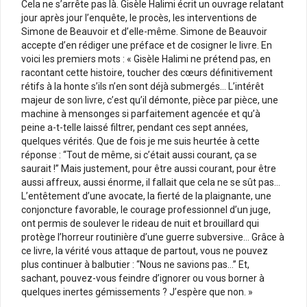
Cela ne s’arrête pas là. Gisèle Halimi écrit un ouvrage relatant
jour après jour l’enquête, le procès, les interventions de
Simone de Beauvoir et d’elle-même. Simone de Beauvoir
accepte d’en rédiger une préface et de cosigner le livre. En
voici les premiers mots : « Gisèle Halimi ne prétend pas, en
racontant cette histoire, toucher des cœurs définitivement
rétifs à la honte s’ils n’en sont déjà submergés… L’intérêt
majeur de son livre, c’est qu’il démonte, pièce par pièce, une
machine à mensonges si parfaitement agencée et qu’à
peine a-t-telle laissé filtrer, pendant ces sept années,
quelques vérités. Que de fois je me suis heurtée à cette
réponse : “Tout de même, si c’était aussi courant, ça se
saurait !” Mais justement, pour être aussi courant, pour être
aussi affreux, aussi énorme, il fallait que cela ne se sût pas…
L’entêtement d’une avocate, la fierté de la plaignante, une
conjoncture favorable, le courage professionnel d’un juge,
ont permis de soulever le rideau de nuit et brouillard qui
protège l’horreur routinière d’une guerre subversive… Grâce à
ce livre, la vérité vous attaque de partout, vous ne pouvez
plus continuer à balbutier : “Nous ne savions pas…” Et,
sachant, pouvez-vous feindre d’ignorer ou vous borner à
quelques inertes gémissements ? J’espère que non. »