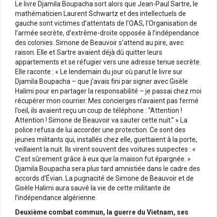
Le livre Djamila Boupacha sort alors que Jean-Paul Sartre, le
mathématicien Laurent Schwartz et des intellectuels de
gauche sont victimes d’attentats de l’OAS, l’Organisation de
l’armée secrète, d’extrême-droite opposée à l’indépendance
des colonies. Simone de Beauvoir s’attend au pire, avec
raison. Elle et Sartre avaient déjà dû quitter leurs
appartements et se réfugier vers une adresse tenue secrète.
Elle raconte : « Le lendemain du jour où parut le livre sur
Djamila Boupacha – que j’avais fini par signer avec Gisèle
Halimi pour en partager la responsabilité – je passai chez moi
récupérer mon courrier. Mes concierges n’avaient pas fermé
l’oeil, ils avaient reçu un coup de téléphone : “Attention !
Attention ! Simone de Beauvoir va sauter cette nuit.” » La
police refusa de lui accorder une protection. Ce sont des
jeunes militants qui, installés chez elle, guettaient à la porte,
veillaient la nuit. Ils virent souvent des voitures suspectes : «
C’est sûrement grâce à eux que la maison fut épargnée. »
Djamila Boupacha sera plus tard amnistiée dans le cadre des
accords d’Évian. La pugnacité de Simone de Beauvoir et de
Gisèle Halimi aura sauvé la vie de cette militante de
l’indépendance algérienne.
Deuxième combat commun, la guerre du Vietnam, ses