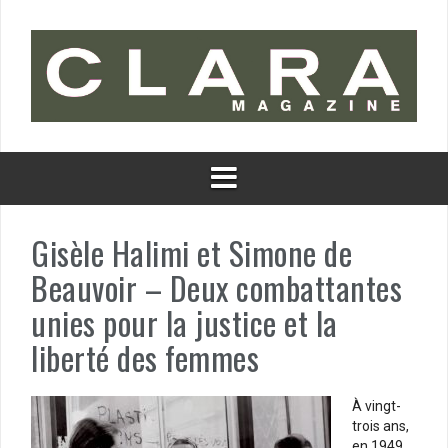
Aller
au
contenu
Gisèle Halimi et Simone de
Beauvoir – Deux combattantes
unies pour la justice et la
liberté des femmes
À vingt-
trois ans,
en 1949,