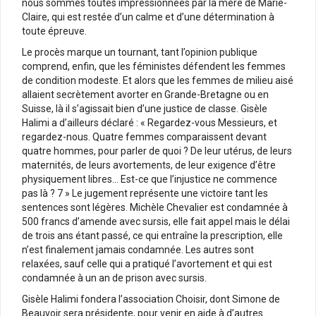
nous sommes toutes impressionnées par la mère de Marie-
Claire, qui est restée d’un calme et d’une détermination à
toute épreuve.
Le procès marque un tournant, tant l’opinion publique
comprend, enfin, que les féministes défendent les femmes
de condition modeste. Et alors que les femmes de milieu aisé
allaient secrètement avorter en Grande-Bretagne ou en
Suisse, là il s’agissait bien d’une justice de classe. Gisèle
Halimi a d’ailleurs déclaré : « Regardez-vous Messieurs, et
regardez-nous. Quatre femmes comparaissent devant
quatre hommes, pour parler de quoi ? De leur utérus, de leurs
maternités, de leurs avortements, de leur exigence d’être
physiquement libres… Est-ce que l’injustice ne commence
pas là ? 7 » Le jugement représente une victoire tant les
sentences sont légères. Michèle Chevalier est condamnée à
500 francs d’amende avec sursis, elle fait appel mais le délai
de trois ans étant passé, ce qui entraîne la prescription, elle
n’est finalement jamais condamnée. Les autres sont
relaxées, sauf celle qui a pratiqué l’avortement et qui est
condamnée à un an de prison avec sursis.
Gisèle Halimi fondera l’association Choisir, dont Simone de
Beauvoir sera présidente, pour venir en aide à d’autres