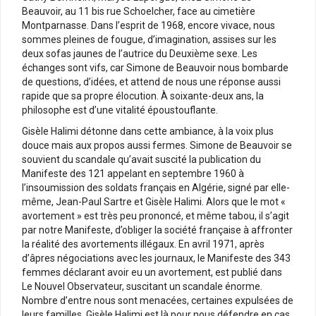
Beauvoir, au 11 bis rue Schoelcher, face au cimetière
Montparnasse. Dans l’esprit de 1968, encore vivace, nous
sommes pleines de fougue, d’imagination, assises sur les
deux sofas jaunes de l’autrice du Deuxième sexe. Les
échanges sont vifs, car Simone de Beauvoir nous bombarde
de questions, d’idées, et attend de nous une réponse aussi
rapide que sa propre élocution. À soixante-deux ans, la
philosophe est d’une vitalité époustouflante.
Gisèle Halimi détonne dans cette ambiance, à la voix plus
douce mais aux propos aussi fermes. Simone de Beauvoir se
souvient du scandale qu’avait suscité la publication du
Manifeste des 121 appelant en septembre 1960 à
l’insoumission des soldats français en Algérie, signé par elle-
même, Jean-Paul Sartre et Gisèle Halimi. Alors que le mot «
avortement » est très peu prononcé, et même tabou, il s’agit
par notre Manifeste, d’obliger la société française à affronter
la réalité des avortements illégaux. En avril 1971, après
d’âpres négociations avec les journaux, le Manifeste des 343
femmes déclarant avoir eu un avortement, est publié dans
Le Nouvel Observateur, suscitant un scandale énorme.
Nombre d’entre nous sont menacées, certaines expulsées de
leurs familles. Gisèle Halimi est là pour nous défendre en cas