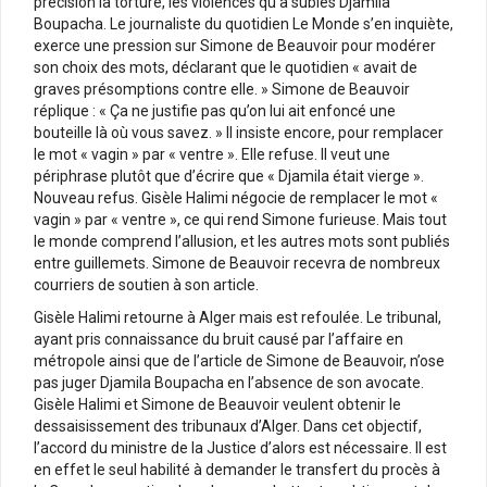
précision la torture, les violences qu’a subies Djamila
Boupacha. Le journaliste du quotidien Le Monde s’en inquiète,
exerce une pression sur Simone de Beauvoir pour modérer
son choix des mots, déclarant que le quotidien « avait de
graves présomptions contre elle. » Simone de Beauvoir
réplique : « Ça ne justifie pas qu’on lui ait enfoncé une
bouteille là où vous savez. » Il insiste encore, pour remplacer
le mot « vagin » par « ventre ». Elle refuse. Il veut une
périphrase plutôt que d’écrire que « Djamila était vierge ».
Nouveau refus. Gisèle Halimi négocie de remplacer le mot «
vagin » par « ventre », ce qui rend Simone furieuse. Mais tout
le monde comprend l’allusion, et les autres mots sont publiés
entre guillemets. Simone de Beauvoir recevra de nombreux
courriers de soutien à son article.
Gisèle Halimi retourne à Alger mais est refoulée. Le tribunal,
ayant pris connaissance du bruit causé par l’affaire en
métropole ainsi que de l’article de Simone de Beauvoir, n’ose
pas juger Djamila Boupacha en l’absence de son avocate.
Gisèle Halimi et Simone de Beauvoir veulent obtenir le
dessaisissement des tribunaux d’Alger. Dans cet objectif,
l’accord du ministre de la Justice d’alors est nécessaire. Il est
en effet le seul habilité à demander le transfert du procès à