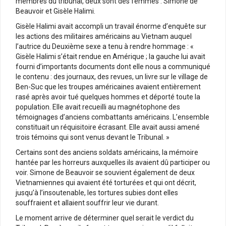
membres du tribunal, deux sont des femmes : Simone de
Beauvoir et Gisèle Halimi.
Gisèle Halimi avait accompli un travail énorme d’enquête sur
les actions des militaires américains au Vietnam auquel
l’autrice du Deuxième sexe a tenu à rendre hommage : «
Gisèle Halimi s’était rendue en Amérique ; la gauche lui avait
fourni d’importants documents dont elle nous a communiqué
le contenu : des journaux, des revues, un livre sur le village de
Ben-Suc que les troupes américaines avaient entièrement
rasé après avoir tué quelques hommes et déporté toute la
population. Elle avait recueilli au magnétophone des
témoignages d’anciens combattants américains. L’ensemble
constituait un réquisitoire écrasant. Elle avait aussi amené
trois témoins qui sont venus devant le Tribunal. »
Certains sont des anciens soldats américains, la mémoire
hantée par les horreurs auxquelles ils avaient dû participer ou
voir. Simone de Beauvoir se souvient également de deux
Vietnamiennes qui avaient été torturées et qui ont décrit,
jusqu’à l’insoutenable, les tortures subies dont elles
souffraient et allaient souffrir leur vie durant.
Le moment arrive de déterminer quel serait le verdict du