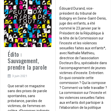
Édouard Durand, vice-
président du tribunal de
Bobigny en Seine-Saint-Denis,
juge des enfants, a été
nommé le 23 janvier par le
Président de la République à
la tête de la Commission sur
l’inceste et les violences
sexuelles faites aux enfants*,
Édito :
avec Nathalie Mathieu,
directrice de l’association
Sauvagement,
Docteurs Bru, spécialisée dans
prendre la parole
l’accompagnement de jeunes
victimes d’inceste. Entretien.
3 juin 2021
En quoi consiste cette
commission ? Qui la compose
Que serait ce magazine
? Comment va-telle travailler ?
sans des prises de parole
La commission sur l’inceste et
spontanées, sans
les violences sexuelles faites
préséance, paroles de
aux enfants doit participer à
victimes, de femmes en
l’élaboration de la politique
colère, d’hommes indignés,