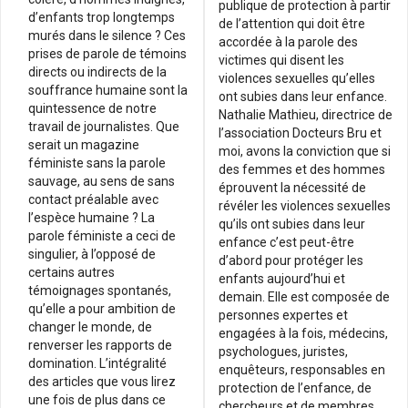
publique de protection à partir
d’enfants trop longtemps
de l’attention qui doit être
murés dans le silence ? Ces
accordée à la parole des
prises de parole de témoins
victimes qui disent les
directs ou indirects de la
violences sexuelles qu’elles
souffrance humaine sont la
ont subies dans leur enfance.
quintessence de notre
Nathalie Mathieu, directrice de
travail de journalistes. Que
l’association Docteurs Bru et
serait un magazine
moi, avons la conviction que si
féministe sans la parole
des femmes et des hommes
sauvage, au sens de sans
éprouvent la nécessité de
contact préalable avec
révéler les violences sexuelles
l’espèce humaine ? La
qu’ils ont subies dans leur
parole féministe a ceci de
enfance c’est peut-être
singulier, à l’opposé de
d’abord pour protéger les
certains autres
enfants aujourd’hui et
témoignages spontanés,
demain. Elle est composée de
qu’elle a pour ambition de
personnes expertes et
changer le monde, de
engagées à la fois, médecins,
renverser les rapports de
psychologues, juristes,
domination. L’intégralité
enquêteurs, responsables en
des articles que vous lirez
protection de l’enfance, de
une fois de plus dans ce
chercheurs et de membres