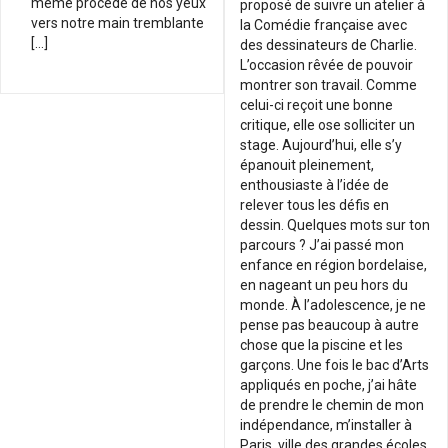
même procédé de nos yeux
proposé de suivre un atelier à
vers notre main tremblante
la Comédie française avec
[…]
des dessinateurs de Charlie.
L’occasion rêvée de pouvoir
montrer son travail. Comme
celui-ci reçoit une bonne
critique, elle ose solliciter un
stage. Aujourd’hui, elle s’y
épanouit pleinement,
enthousiaste à l’idée de
relever tous les défis en
dessin. Quelques mots sur ton
parcours ? J’ai passé mon
enfance en région bordelaise,
en nageant un peu hors du
monde. À l’adolescence, je ne
pense pas beaucoup à autre
chose que la piscine et les
garçons. Une fois le bac d’Arts
appliqués en poche, j’ai hâte
de prendre le chemin de mon
indépendance, m’installer à
Paris, ville des grandes écoles