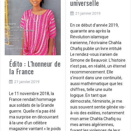
universelle
21 janvier 2019
En ce début d’année 2019,
quarante ans après la
Révolution islamique
iranienne, l’écrivaine Chahla
Chafiq publie un livre intitulé
Le rendez-vous iranien de
Simone de Beauvoir. L’histoire
Édito : L’honneur de
n’est pas, en réalité, un éternel
la France
recommencement. Elle
s’inscrit dans une continuité,
21 janvier 2019
aussi mathématique que les
chiffres, telle une suite
Le 11 novembre 2018, la
logique. En tant que
France rendait hommage
démocrate, féministe, je me
aux soldats de la Grande
suis souvent sentie gênée vis-
guerre. Quelle n’a pas été
à-vis des exilées, notamment
ma surprise en découvrant
mon amie Chahla Chafiq ou
à la une d’un célèbre
mes amies algériennes,
magazine vantant « le poids
fuyant les violences de leur