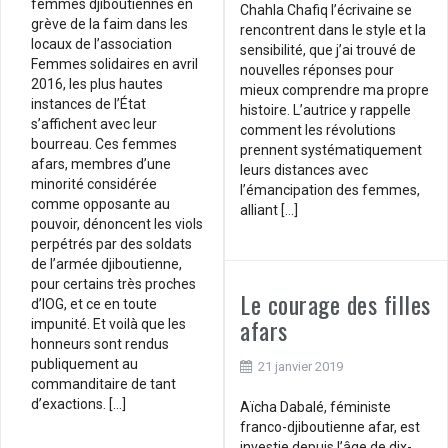
femmes djiboutiennes en
Chahla Chafiq l’écrivaine se
grève de la faim dans les
rencontrent dans le style et la
locaux de l’association
sensibilité, que j’ai trouvé de
Femmes solidaires en avril
nouvelles réponses pour
2016, les plus hautes
mieux comprendre ma propre
instances de l’État
histoire. L’autrice y rappelle
s’affichent avec leur
comment les révolutions
bourreau. Ces femmes
prennent systématiquement
afars, membres d’une
leurs distances avec
minorité considérée
l’émancipation des femmes,
comme opposante au
alliant […]
pouvoir, dénoncent les viols
perpétrés par des soldats
de l’armée djiboutienne,
pour certains très proches
Le courage des filles
d’IOG, et ce en toute
afars
impunité. Et voilà que les
honneurs sont rendus
publiquement au
21 janvier 2019
commanditaire de tant
d’exactions. […]
Aïcha Dabalé, féministe
franco-djiboutienne afar, est
investie depuis l’âge de dix-