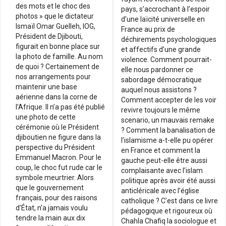
des mots et le choc des
pays, s’accrochant à l’espoir
photos » que le dictateur
d’une laïcité universelle en
Ismaïl Omar Guelleh, IOG,
France au prix de
Président de Djibouti,
déchirements psychologiques
figurait en bonne place sur
et affectifs d’une grande
la photo de famille. Au nom
violence. Comment pourrait-
de quoi ? Certainement de
elle nous pardonner ce
nos arrangements pour
sabordage démocratique
maintenir une base
auquel nous assistons ?
aérienne dans la corne de
Comment accepter de les voir
l’Afrique. Il n’a pas été publié
revivre toujours le même
une photo de cette
scenario, un mauvais remake
cérémonie où le Président
? Comment la banalisation de
djiboutien ne figure dans la
l’islamisme a-t-elle pu opérer
perspective du Président
en France et comment la
Emmanuel Macron. Pour le
gauche peut-elle être aussi
coup, le choc fut rude car le
complaisante avec l’islam
symbole meurtrier. Alors
politique après avoir été aussi
que le gouvernement
anticléricale avec l’église
français, pour des raisons
catholique ? C’est dans ce livre
d’État, n’a jamais voulu
pédagogique et rigoureux où
tendre la main aux dix
Chahla Chafiq la sociologue et