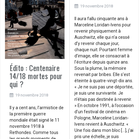
19 novembre 2018
Il aura fallu cinquante ans à
Marceline Loridan-Ivens pour
revenir physiquement à
Auschwitz, elle qui n’a cessé
d’y revenir chaque jour,
chaque nuit. Pourtant femme
d’image, elle se consacrait à
l’écriture depuis quinze ans.
Édito : Centenaire
Sous la plume, la mémoire
14/18 mortes pour
revenait par bribes. Elle s’est
éteinte à quatre-vingt-dix ans.
qui ?
« Je ne suis pas une déportée,
je suis une survivante. Je
19 novembre 2018
n’étais pas destinée à revenir.
» En octobre 1991, à l’occasion
Il y a cent ans, l’armistice de
d’un festival de cinéma en
la première guerre
Pologne, Marceline Loridan-
mondiale était signé le 11
Ivens revient à Auschwitz. «
novembre 1918 à
Une fois dans mon bloc […], j’ai
Rethondes. Comme tous
pris une échelle, je suis
les grands moments de