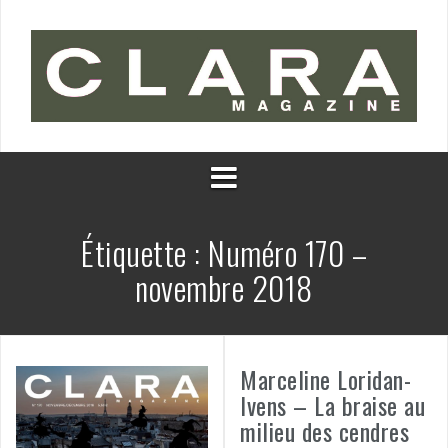
Aller
au
contenu
Étiquette :
Numéro 170 –
novembre 2018
Marceline Loridan-
Ivens – La braise au
milieu des cendres