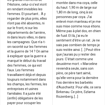
montée dans ma coya, celle
l’Histoire, celui-ci s’est écrit
du haut. 1,90 m de large sur
en rendant invisibles les
1,80 m de long, cinq à six
femmes. Et pourtant… À y
personnes par coya. J’ai
regarder de plus près, elles
enlevé mon manteau et je me
n’ont pas été absentes, ni
suis mise comme nous étions.
sur le front, ni sur les
Même pas à plat dos, en chien
départements de l’arrière,
de fusil. Et là, j’ai eu le
ni dans leurs villes, ni dans
sentiment d’être un rat. Je ne
les campagnes. Que n’a-t-
sais pas combien de temps je
on raconté sur les femmes
suis restée ainsi. […] Peut-être
et la guerre de 14 ? On aime
que j’aurais pu y rester des
à expliquer que la guerre a
jours. C’était comme une
marqué le début du travail
deuxième mort. » Marceline
des femmes, ce qui est
reviendra seule, sans son
faux. Les femmes
père, ce père tant aimé,
travaillaient déjà et depuis
qu’elle verra pour la dernière
toujours notamment dans
fois derrière les barbelés
les champs, les fermes, les
d’Auschwitz. Pour elle, ce sera
entreprises et usines
Birkenau. Ce père, Szlama
familiales. Il a juste été
Rozenberg, […]
(enfin) obligatoire de les
payer pour occuper les