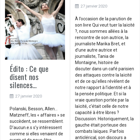
27 janvier 2020
À l’occasion de la parution de
son livre Qui veut tuer la laïcité
?, nous sommes allées à la
rencontre de son autrice, la
journaliste Marika Bret, et
d’une autre autrice et
journaliste, Tania de
Montaigne, histoire de
Édito : Ce que
discuter dans un café parisien
disent nos
des attaques contre la laïcité
et de ce qu’elles révèlent de
silences…
notre rapport à l’identité et à
la pensée politique. Et si la
27 janvier 2020
vraie question portée par la
laïcité, c’était celle de notre
Polanski, Besson, Allen…
capacité à être libres ?
Matzneff, les « affaires » se
Discussion. Historiquement, la
succèdent, se ressemblent.
gauche était porteuse des
D’aucun.e.s s’y intéressent
combats laïques. Parfois
comme si elles venaient de
anticlérical, son discours a
surgir et de nous être