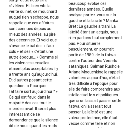
beaucoup évolué ces
révélées. Et, bien vite la
dernières années. Quelle
vérité du net, ce mouchard
analyse portez-vous sur la
auquel rien n’échappe, nous
gauche et la laïcité ? Marika
rappelle que ces affaires
Bret : La gauche a trahi. La
sont connues depuis au
laïcité étant un acquis, nous
mieux des années, au pire
n’en parlions tout simplement
des décennies. Et voici que
pas. Pour situer le
s’avance le bal des « faux
basculement, on pourrait
culs » et ses « c’était une
partir de 1989, de la fatwa
autre époque… » Comme si
contre l’auteur des Versets
les violences sexuelles
sataniques, Salman Rushdie.
étaient plus acceptables il y
Ariane Mnouchkine le rappelle
a trente ans qu’aujourd’hui.
volontiers aujourd’hui, c’était
Et d’autres posant cette
très difficile à l’époque pour
question : « Pourquoi
elle de faire comprendre aux
l’affaire sort aujourd’hui ? »
intellectuel.le.s et politiques
Ce qui est faux, dans la
que si on laissait passer cette
majorité des cas tout le
fatwa, on laisserait tout
monde savait. Il serait plus
passer. La laïcité est une
intéressant de se
valeur protectrice, elle était
demander ce que le silence
vécue comme telle et non
dit de nous quand les mots