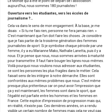
Le Monde qui a été le point de départ de l’association :
aujourd’hui, nous sommes 180 journalistes !
Ouverture vers les étudiantes, vers les écoles de
journalisme ?…
Cela va dans le sens de mon engagement. À la base, je me
disais : « Si tu ne fais rien, personne ne fera jamais rien. »
C’est maintenant que l’on doit faire les choses. Je considère
que je fais partie de la troisième génération des femmes
journalistes de sport. Si je symbolise chaque période par une
femme, il y a eu Marianne Mako, Nathalie Lanetta, puis il y a
nous. Et je pense que nous, nous sommes arrivées à maturité
pour transmettre. Il faut faire bouger les lignes nous-mêmes.
Voilà pourquoi nous voulions nous adresser aux étudiantes,
ce sont les personnes les plus fragiles dans le métier. Cela
faisait sens de les intégrer à notre démarche. Elles sont
confrontées aux mêmes problèmes que nous. C’est même
presque plus prétentieux car on peut avoir l’impression que
ça y est maintenant, les femmes sont dans le sport, que
l’égalité est parfaite entre les hommes et les femmes en
France. Cette espèce d’impression de progression mais qui,
en réalité, n’existe pas. Ces dernières années, on a rendu
visible un certain nombre de femmes mais cela ne veut pas