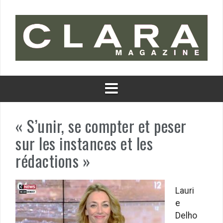
Aller
au
contenu
« S’unir, se compter et peser
sur les instances et les
rédactions »
Lauri
e
Delho