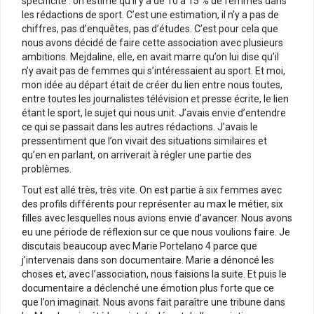
spécificité : on estime qu’il y a de 10 à 15 % de femmes dans
les rédactions de sport. C’est une estimation, il n’y a pas de
chiffres, pas d’enquêtes, pas d’études. C’est pour cela que
nous avons décidé de faire cette association avec plusieurs
ambitions. Mejdaline, elle, en avait marre qu’on lui dise qu’il
n’y avait pas de femmes qui s’intéressaient au sport. Et moi,
mon idée au départ était de créer du lien entre nous toutes,
entre toutes les journalistes télévision et presse écrite, le lien
étant le sport, le sujet qui nous unit. J’avais envie d’entendre
ce qui se passait dans les autres rédactions. J’avais le
pressentiment que l’on vivait des situations similaires et
qu’en en parlant, on arriverait à régler une partie des
problèmes.
Tout est allé très, très vite. On est partie à six femmes avec
des profils différents pour représenter au max le métier, six
filles avec lesquelles nous avions envie d’avancer. Nous avons
eu une période de réflexion sur ce que nous voulions faire. Je
discutais beaucoup avec Marie Portelano 4 parce que
j’intervenais dans son documentaire. Marie a dénoncé les
choses et, avec l’association, nous faisions la suite. Et puis le
documentaire a déclenché une émotion plus forte que ce
que l’on imaginait. Nous avons fait paraître une tribune dans