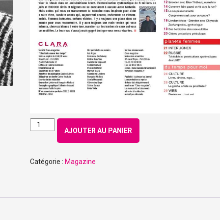
quantité
AJOUTER AU PANIER
de
Numéro
162
Catégorie :
Magazine
-
Juillet
2017