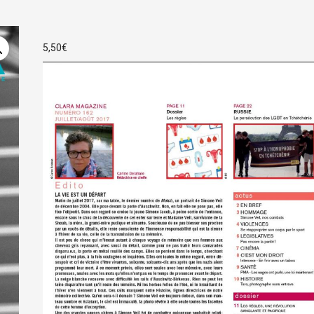
5,50
€