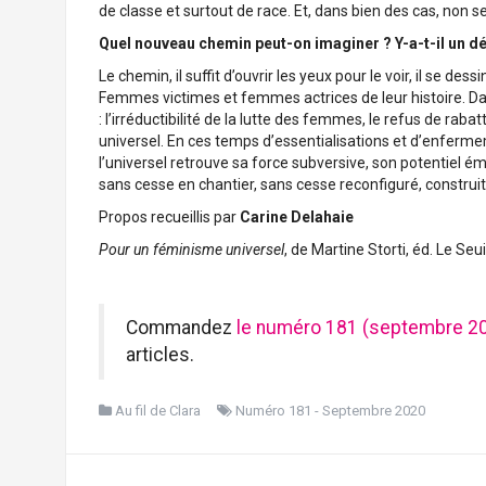
de classe et surtout de race. Et, dans bien des cas, non 
Quel nouveau chemin peut-on imaginer ? Y-a-t-il un déf
Le chemin, il suffit d’ouvrir les yeux pour le voir, il se des
Femmes victimes et femmes actrices de leur histoire. D
: l’irréductibilité de la lutte des femmes, le refus de ra
universel. En ces temps d’essentialisations et d’enfer
l’universel retrouve sa force subversive, son potentie
sans cesse en chantier, sans cesse reconfiguré, construit 
Propos recueillis par
Carine Delahaie
Pour un féminisme universel
, de Martine Storti, éd. Le Seuil
Commandez
le numéro 181 (septembre 20
articles.
Au fil de Clara
Numéro 181 - Septembre 2020