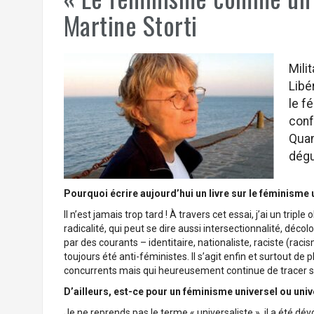
Martine Storti
Mili
Libé
le f
conf
Quan
dégu
Pourquoi écrire aujourd’hui un livre sur le féminisme u
Il n’est jamais trop tard ! À travers cet essai, j’ai un tri
radicalité, qui peut se dire aussi intersectionnalité, déc
par des courants – identitaire, nationaliste, raciste (rac
toujours été anti-féministes. Il s’agit enfin et surtout d
concurrents mais qui heureusement continue de tracer 
D’ailleurs, est-ce pour un féminisme universel ou univ
Je ne reprends pas le terme « universaliste », il a été dé