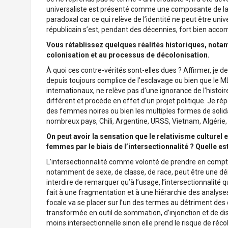
universaliste est présenté comme une composante de la R
paradoxal car ce qui relève de l’identité ne peut être unive
républicain s’est, pendant des décennies, fort bien ac
Vous rétablissez quelques réalités historiques, notamm
colonisation et au processus de décolonisation.
À quoi ces contre-vérités sont-elles dues ? Affirmer, je d
depuis toujours complice de l’esclavage ou bien que le M
internationaux, ne relève pas d’une ignorance de l’histoire 
différent et procède en effet d’un projet politique. Je ré
des femmes noires ou bien les multiples formes de solida
nombreux pays, Chili, Argentine, URSS, Vietnam, Algérie
On peut avoir la sensation que le relativisme culturel e
femmes par le biais de l’intersectionnalité ? Quelle es
L’intersectionnalité comme volonté de prendre en comp
notamment de sexe, de classe, de race, peut être une dé
interdire de remarquer qu’à l’usage, l’intersectionnalité q
fait à une fragmentation et à une hiérarchie des analyses e
focale va se placer sur l’un des termes au détriment des de
transformée en outil de sommation, d’injonction et de dis
moins intersectionnelle sinon elle prend le risque de réc