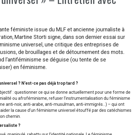
tante féministe issue du MLF et ancienne journaliste à
ration, Martine Storti signe, dans son dernier essai sur
éminisme universel, une critique des entreprises de
usions, de brouillages et de détournement des mots.
d l’antiféminisme se déguise (ou tente de se
iser) en féminisme.
niversel ? N’est-ce pas déjà trop tard ?
ple objectif : questionner ce qui se donne actuellement pour une forme de
olonialité ou afroféminisme, refuser l’instrumentalisation du féminisme
isme anti-noir, anti-arabe, anti-musulman, anti-immigrés…) – qui ont
e plaider la cause d’un féminisme universel étouffé par des catéchismes
son chemin.
ersaliste ?
voyé, manipulé, rabattu sur l’identité nationale. Le féminisme