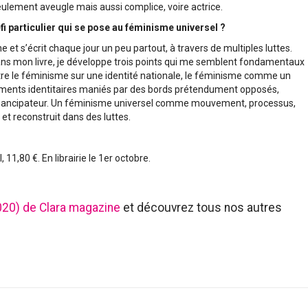
seulement aveugle mais aussi complice, voire actrice.
i particulier qui se pose au féminisme universel ?
sine et s’écrit chaque jour un peu partout, à travers de multiples luttes.
ans mon livre, je développe trois points qui me semblent fondamentaux
battre le féminisme sur une identité nationale, le féminisme comme un
mements identitaires maniés par des bords prétendument opposés,
l émancipateur. Un féminisme universel comme mouvement, processus,
et reconstruit dans des luttes.
, 11,80 €. En librairie le 1er octobre.
20) de Clara magazine
et découvrez tous nos autres