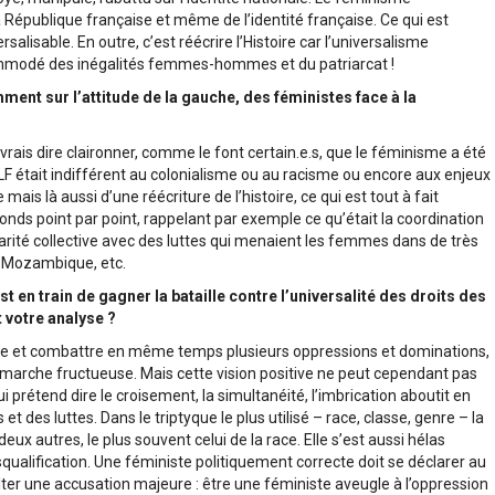
épublique française et même de l’identité française. Ce qui est
rsalisable. En outre, c’est réécrire l’Histoire car l’universalisme
commodé des inégalités femmes-hommes et du patriarcat !
ent sur l’attitude de la gauche, des féministes face à la
evrais dire claironner, comme le font certain.e.s, que le féminisme a été
LF était indifférent au colonialisme ou au racisme ou encore aux enjeux
mais là aussi d’une réécriture de l’histoire, ce qui est tout à fait
ponds point par point, rappelant par exemple ce qu’était la coordination
rité collective avec des luttes qui menaient les femmes dans de très
, Mozambique, etc.
st en train de gagner la bataille contre l’universalité des droits des
t votre analyse ?
te et combattre en même temps plusieurs oppressions et dominations,
marche fructueuse. Mais cette vision positive ne peut cependant pas
ui prétend dire le croisement, la simultanéité, l’imbrication aboutit en
t des luttes. Dans le triptyque le plus utilisé – race, classe, genre – la
ux autres, le plus souvent celui de la race. Elle s’est aussi hélas
qualification. Une féministe politiquement correcte doit se déclarer au
olter une accusation majeure : être une féministe aveugle à l’oppression