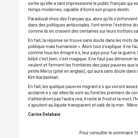
sortie qu’elle a tant impressionné le public français qui
temps modernes, capable d’écrire son propre destin.
Paradoxal choix des Français qui, alors qu’ils s’enfoncen
dans des politiques antisociales, font entrer l’extrême 
comme ils en croisent des centaines sur leurs trottoirs 
En fait, la réponse se trouve sans doute dans les mots de
politique mais humaniste ». Alors tout s’explique. Il ne f
comme tous les émigré.e.s, leur pays pour fuir la guerre, l
bébé c’est bien, c’est magique. Il ne faut pas dénoncer le
veulent et ferment les frontières des pays pauvres que les 
petite Mercy (pitié en anglais), qui aura sans doute dan
Kim Kardashian.
En fait, les quelque pauvres migrant.e.s qui vivront asse
acclamé.e.s car elles/ils sont au fond les premiers de cor
n’atteindront pas l’autre rive, il reste le froid et la mor
s’ajoutent au liquide transparent et salé de la mer… Mère
Carine Delahaie
Pour consulter le sommaire 1