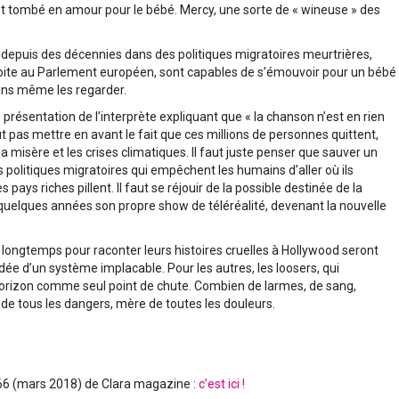
 est tombé en amour pour le bébé. Mercy, une sorte de « wineuse » des
t depuis des décennies dans des politiques migratoires meurtrières,
droite au Parlement européen, sont capables de s’émouvoir pour un bébé
sans même les regarder.
 présentation de l’interprète expliquant que « la chanson n’est en rien
aut pas mettre en avant le fait que ces millions de personnes quittent,
a misère et les crises climatiques. Il faut juste penser que sauver un
s politiques migratoires qui empêchent les humains d’aller où ils
pays riches pillent. Il faut se réjouir de la possible destinée de la
s quelques années son propre show de téléréalité, devenant la nouvelle
z longtemps pour raconter leurs histoires cruelles à Hollywood seront
dée d’un système implacable. Pour les autres, les loosers, qui
t, l’horizon comme seul point de chute. Combien de larmes, de sang,
 de tous les dangers, mère de toutes les douleurs.
66 (mars 2018) de Clara magazine :
c’est ici !